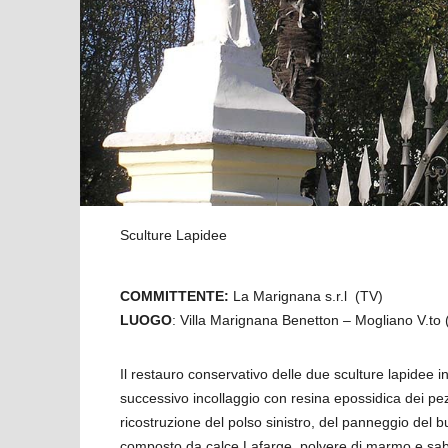
Sculture Lapidee
COMMITTENTE:
La Marignana s.r.l (TV)
LUOGO
: Villa Marignana Benetton – Mogliano V.to 
Il restauro conservativo delle due sculture lapidee in
successivo incollaggio con resina epossidica dei pezzi
ricostruzione del polso sinistro, del panneggio del b
composto da calce Lafarge, polvere di marmo e sabbia