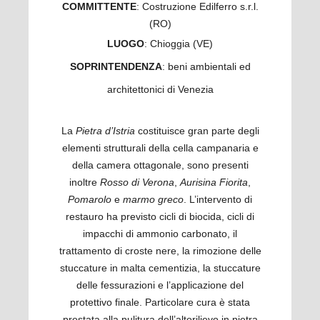
COMMITTENTE
: Costruzione Edilferro s.r.l.
(RO)
LUOGO
: Chioggia (VE)
SOPRINTENDENZA
: beni ambientali ed
architettonici di Venezia
La
Pietra d’Istria
costituisce gran parte degli
elementi strutturali della cella campanaria e
della camera ottagonale, sono presenti
inoltre
Rosso di Verona
,
Aurisina Fiorita
,
Pomarolo
e
marmo greco
. L’intervento di
restauro ha previsto cicli di biocida, cicli di
impacchi di ammonio carbonato, il
trattamento di croste nere, la rimozione delle
stuccature in malta cementizia, la stuccature
delle fessurazioni e l’applicazione del
protettivo finale. Particolare cura è stata
prestata alla pulitura dell’altorilievo in pietra